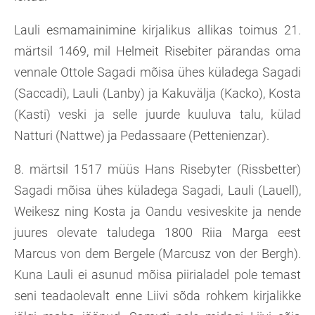
Lauli esmamainimine kirjalikus allikas toimus 21.
märtsil 1469, mil Helmeit Risebiter pärandas oma
vennale Ottole Sagadi mõisa ühes küladega Sagadi
(Saccadi), Lauli (Lanby) ja Kakuvälja (Kacko), Kosta
(Kasti) veski ja selle juurde kuuluva talu, külad
Natturi (Nattwe) ja Pedassaare (Pettenienzar).
8. märtsil 1517 müüs Hans Risebyter (Rissbetter)
Sagadi mõisa ühes küladega Sagadi, Lauli (Lauell),
Weikesz ning Kosta ja Oandu vesiveskite ja nende
juures olevate taludega 1800 Riia Marga eest
Marcus von dem Bergele (Marcusz von der Bergh).
Kuna Lauli ei asunud mõisa piirialadel pole temast
seni teadaolevalt enne Liivi sõda rohkem kirjalikke