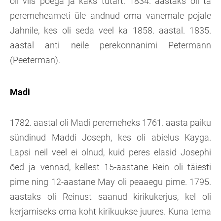
oli viis poega ja kaks tütart. 1834. aastaks oli ta
peremeheameti üle andnud oma vanemale pojale
Jahnile, kes oli seda veel ka 1858. aastal. 1835.
aastal anti neile perekonnanimi Petermann
(Peeterman).
Madi
1782. aastal oli Madi peremeheks 1761. aasta paiku
sündinud Maddi Joseph, kes oli abielus Kayga.
Lapsi neil veel ei olnud, kuid peres elasid Josephi
õed ja vennad, kellest 15-aastane Rein oli täiesti
pime ning 12-aastane May oli peaaegu pime. 1795.
aastaks oli Reinust saanud kirikukerjus, kel oli
kerjamiseks oma koht kirikuukse juures. Kuna tema