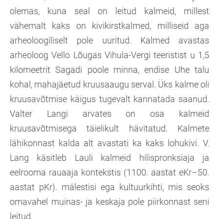
olemas, kuna seal on leitud kalmeid, millest
vähemalt kaks on kivikirstkalmed, milliseid aga
arheoloogiliselt pole uuritud. Kalmed avastas
arheoloog Vello Lõugas Vihula-Vergi teeristist u 1,5
kilomeetrit Sagadi poole minna, endise Uhe talu
kohal, mahajäetud kruusaaugu serval. Üks kalme oli
kruusavõtmise käigus tugevalt kannatada saanud.
Valter Langi arvates on osa kalmeid
kruusavõtmisega täielikult hävitatud. Kalmete
lähikonnast kalda alt avastati ka kaks lohukivi. V.
Lang käsitleb Lauli kalmeid hilispronksiaja ja
eelrooma rauaaja kontekstis (1100. aastat eKr–50.
aastat pKr). mälestisi ega kultuurkihti, mis seoks
omavahel muinas- ja keskaja pole piirkonnast seni
leitud.