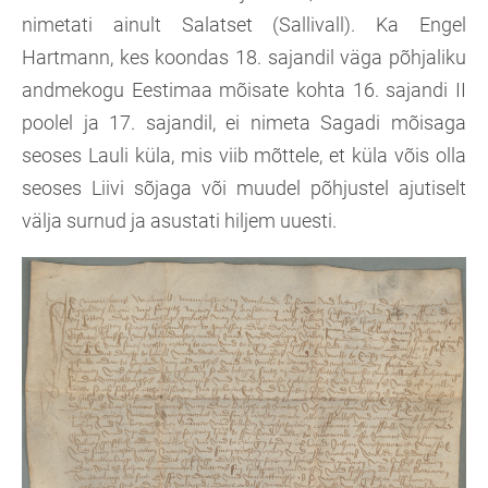
nimetati ainult Salatset (Sallivall). Ka Engel
Hartmann, kes koondas 18. sajandil väga põhjaliku
andmekogu Eestimaa mõisate kohta 16. sajandi II
poolel ja 17. sajandil, ei nimeta Sagadi mõisaga
seoses Lauli küla, mis viib mõttele, et küla võis olla
seoses Liivi sõjaga või muudel põhjustel ajutiselt
välja surnud ja asustati hiljem uuesti.