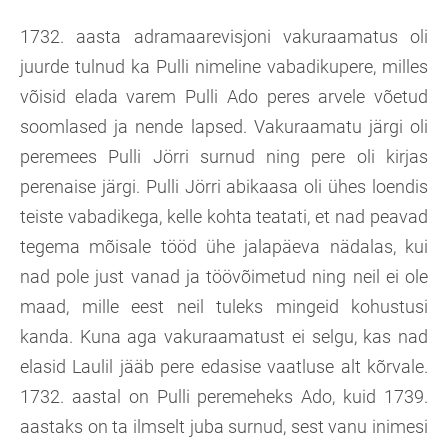
1732. aasta adramaarevisjoni vakuraamatus oli
juurde tulnud ka Pulli nimeline vabadikupere, milles
võisid elada varem Pulli Ado peres arvele võetud
soomlased ja nende lapsed. Vakuraamatu järgi oli
peremees Pulli Jörri surnud ning pere oli kirjas
perenaise järgi. Pulli Jörri abikaasa oli ühes loendis
teiste vabadikega, kelle kohta teatati, et nad peavad
tegema mõisale tööd ühe jalapäeva nädalas, kui
nad pole just vanad ja töövõimetud ning neil ei ole
maad, mille eest neil tuleks mingeid kohustusi
kanda. Kuna aga vakuraamatust ei selgu, kas nad
elasid Laulil jääb pere edasise vaatluse alt kõrvale.
1732. aastal on Pulli peremeheks Ado, kuid 1739.
aastaks on ta ilmselt juba surnud, sest vanu inimesi