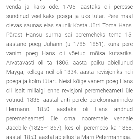
venda ja kaks õde. 1795. aastaks oli peresse
sündinud veel kaks poega ja üks tütar. Pere maal
olevas saunas elas saunik Kosta Jürri Toma Hans.
Pärast Hansu surma sai peremeheks tema 15-
aastane poeg Juhann (u 1785–1851), kuna pere
vanim poeg Hans oli võetud mõisa kutsariks.
Arvatavasti oli ta 1806. aasta paiku abiellunud
Mayga, kellega neil oli 1834. aasta revisjoniks neli
poega ja kolm tütart. Neist kõige vanem poeg Hans
oli isalt millalgi enne revisjoni peremeheameti üle
võtnud. 1835. aastal anti perele perekonnanimeks
Hermann. 1850. aastaks oli Hans andnud
peremeheameti üle oma nooremale vennale
Jacobile (1825–1867), kes oli peremees ka 1858.
aastal. 1853. aastal abiellus ta Marri Petermanniga.