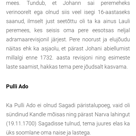
mees. Tundub, et Johann sai peremeheks
verinoorelt ega olnud siis veel isegi 16-aastaseks
saanud, ilmselt just seetõttu oli ta ka ainus Lauli
peremees, kes seisis oma pere eesotsas neljal
adramaarevisjonil järjest. Pere noorust ja elujõudu
näitas ehk ka asjaolu, et pärast Johani abiellumist
millalgi enne 1732. aasta revisjoni ning esimeste
laste saamist, hakkas tema pere jõudsalt kasvama.
Pulli Ado
Ka Pulli Ado ei olnud Sagadi päristalupoeg, vaid oli
sündinud Kandle mõisas ning pärast Narva lahingut
(19.11.1700) Sagadisse tulnud, tema juures elas ka
üks soomlane oma naise ja lastega.