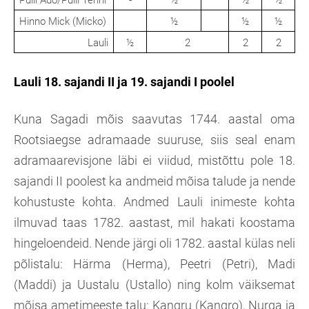
Hinno Mick (Micko)
½
½
½
Lauli
½
2
2
2
Lauli 18. sajandi II ja 19. sajandi I poolel
Kuna Sagadi mõis saavutas 1744. aastal oma
Rootsiaegse adramaade suuruse, siis seal enam
adramaarevisjone läbi ei viidud, mistõttu pole 18.
sajandi II poolest ka andmeid mõisa talude ja nende
kohustuste kohta. Andmed Lauli inimeste kohta
ilmuvad taas 1782. aastast, mil hakati koostama
hingeloendeid. Nende järgi oli 1782. aastal külas neli
põlistalu: Härma (Herma), Peetri (Petri), Madi
(Maddi) ja Uustalu (Ustallo) ning kolm väiksemat
mõisa ametimeeste talu: Kangru (Kangro), Nurga ja