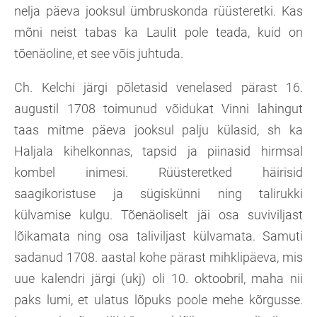
nelja päeva jooksul ümbruskonda rüüsteretki. Kas
mõni neist tabas ka Laulit pole teada, kuid on
tõenäoline, et see võis juhtuda.
Ch. Kelchi järgi põletasid venelased pärast 16.
augustil 1708 toimunud võidukat Vinni lahingut
taas mitme päeva jooksul palju külasid, sh ka
Haljala kihelkonnas, tapsid ja piinasid hirmsal
kombel inimesi. Rüüsteretked häirisid
saagikoristuse ja sügiskünni ning talirukki
külvamise kulgu. Tõenäoliselt jäi osa suviviljast
lõikamata ning osa taliviljast külvamata. Samuti
sadanud 1708. aastal kohe pärast mihklipäeva, mis
uue kalendri järgi (ukj) oli 10. oktoobril, maha nii
paks lumi, et ulatus lõpuks poole mehe kõrgusse.