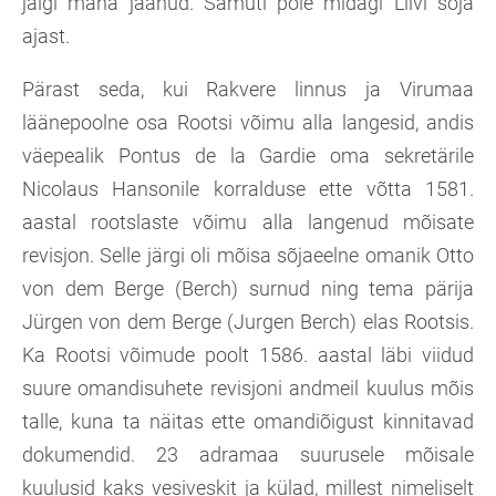
jälgi maha jäänud. Samuti pole midagi Liivi sõja
ajast.
Pärast seda, kui Rakvere linnus ja Virumaa
läänepoolne osa Rootsi võimu alla langesid, andis
väepealik Pontus de la Gardie oma sekretärile
Nicolaus Hansonile korralduse ette võtta 1581.
aastal rootslaste võimu alla langenud mõisate
revisjon. Selle järgi oli mõisa sõjaeelne omanik Otto
von dem Berge (Berch) surnud ning tema pärija
Jürgen von dem Berge (Jurgen Berch) elas Rootsis.
Ka Rootsi võimude poolt 1586. aastal läbi viidud
suure omandisuhete revisjoni andmeil kuulus mõis
talle, kuna ta näitas ette omandiõigust kinnitavad
dokumendid. 23 adramaa suurusele mõisale
kuulusid kaks vesiveskit ja külad, millest nimeliselt