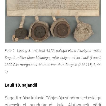
Foto 1. Leping 8. märtsist 1517, millega Hans Risebyter müüs
Sagadi mõisa ühes küladega, mille hulgas oli ka Lauli (Lauell)
1800 Riia marga eest Marcus von dem Bergele (AM 115, 1, 44:
1)
Lauli 18. sajandil
Sagadi mõisa külasid Põhjasõja sündmused esialgu
otseselt ei puudutanud, kuid Alutaguselt pärit