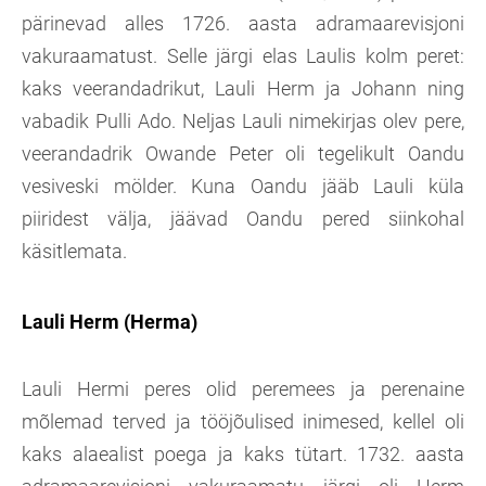
pärinevad alles 1726. aasta adramaarevisjoni
vakuraamatust. Selle järgi elas Laulis kolm peret:
kaks veerandadrikut, Lauli Herm ja Johann ning
vabadik Pulli Ado. Neljas Lauli nimekirjas olev pere,
veerandadrik Owande Peter oli tegelikult Oandu
vesiveski mölder. Kuna Oandu jääb Lauli küla
piiridest välja, jäävad Oandu pered siinkohal
käsitlemata.
Lauli Herm (Herma)
Lauli Hermi peres olid peremees ja perenaine
mõlemad terved ja tööjõulised inimesed, kellel oli
kaks alaealist poega ja kaks tütart. 1732. aasta