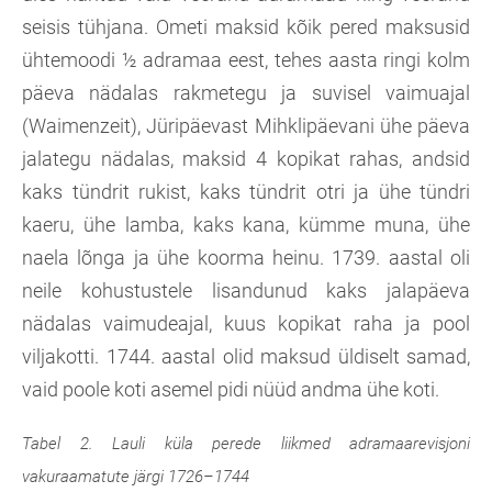
seisis tühjana. Ometi maksid kõik pered maksusid
ühtemoodi ½ adramaa eest, tehes aasta ringi kolm
päeva nädalas rakmetegu ja suvisel vaimuajal
(Waimenzeit), Jüripäevast Mihklipäevani ühe päeva
jalategu nädalas, maksid 4 kopikat rahas, andsid
kaks tündrit rukist, kaks tündrit otri ja ühe tündri
kaeru, ühe lamba, kaks kana, kümme muna, ühe
naela lõnga ja ühe koorma heinu. 1739. aastal oli
neile kohustustele lisandunud kaks jalapäeva
nädalas vaimudeajal, kuus kopikat raha ja pool
viljakotti. 1744. aastal olid maksud üldiselt samad,
vaid poole koti asemel pidi nüüd andma ühe koti.
Tabel 2. Lauli küla perede liikmed adramaarevisjoni
vakuraamatute järgi 1726–1744