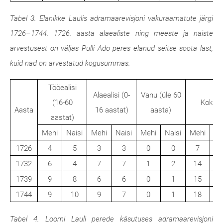
Tabel 3. Elanikke Laulis adramaarevisjoni vakuraamatute järgi
1726–1744. 1726. aasta alaealiste ning meeste ja naiste
arvestusest on väljas Pulli Ado peres elanud seitse soota last,
kuid nad on arvestatud kogusummas.
Tööealisi
Alaealisi (0-
Vanu (üle 60
(16-60
Kokku
Aasta
16 aastat)
aasta)
aastat)
Mehi
Naisi
Mehi
Naisi
Mehi
Naisi
Mehi
Na
1726
4
5
3
3
0
0
7
1732
6
4
7
7
1
2
14
1
1739
9
8
6
6
0
1
15
1
1744
9
10
9
7
0
1
18
1
Tabel 4. Loomi Lauli perede käsutuses adramaarevisjoni