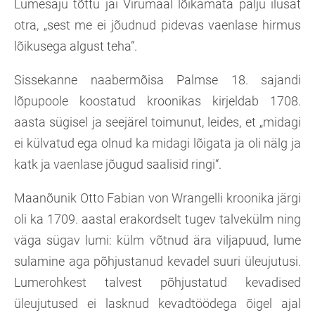
Lumesaju tõttu jäi Virumaal lõikamata palju ilusat
otra, „sest me ei jõudnud pidevas vaenlase hirmus
lõikusega algust teha”.
Sissekanne naabermõisa Palmse 18. sajandi
lõpupoole koostatud kroonikas kirjeldab 1708.
aasta sügisel ja seejärel toimunut, leides, et „midagi
ei külvatud ega olnud ka midagi lõigata ja oli nälg ja
katk ja vaenlase jõugud saalisid ringi“.
Maanõunik Otto Fabian von Wrangelli kroonika järgi
oli ka 1709. aastal erakordselt tugev talvekülm ning
väga sügav lumi: külm võtnud ära viljapuud, lume
sulamine aga põhjustanud kevadel suuri üleujutusi.
Lumerohkest talvest põhjustatud kevadised
üleujutused ei lasknud kevadtöödega õigel ajal