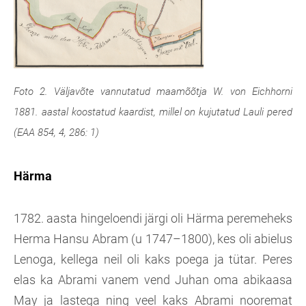
Foto 2. Väljavõte vannutatud maamõõtja W. von Eichhorni
1881. aastal koostatud kaardist, millel on kujutatud Lauli pered
(EAA 854, 4, 286: 1)
Härma
1782. aasta hingeloendi järgi oli Härma peremeheks
Herma Hansu Abram (u 1747–1800), kes oli abielus
Lenoga, kellega neil oli kaks poega ja tütar. Peres
elas ka Abrami vanem vend Juhan oma abikaasa
May ja lastega ning veel kaks Abrami nooremat