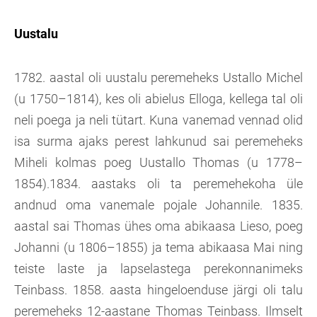
Uustalu
1782. aastal oli uustalu peremeheks Ustallo Michel
(u 1750–1814), kes oli abielus Elloga, kellega tal oli
neli poega ja neli tütart. Kuna vanemad vennad olid
isa surma ajaks perest lahkunud sai peremeheks
Miheli kolmas poeg Uustallo Thomas (u 1778–
1854).1834. aastaks oli ta peremehekoha üle
andnud oma vanemale pojale Johannile. 1835.
aastal sai Thomas ühes oma abikaasa Lieso, poeg
Johanni (u 1806–1855) ja tema abikaasa Mai ning
teiste laste ja lapselastega perekonnanimeks
Teinbass. 1858. aasta hingeloenduse järgi oli talu
peremeheks 12-aastane Thomas Teinbass. Ilmselt