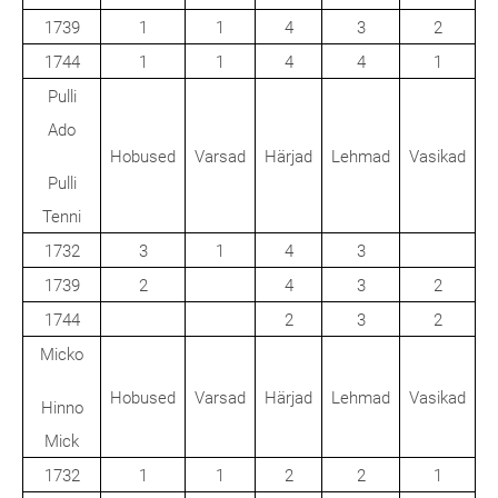
1739
1
1
4
3
2
1744
1
1
4
4
1
Pulli
Ado
Hobused
Varsad
Härjad
Lehmad
Vasikad
Pulli
Tenni
1732
3
1
4
3
1739
2
4
3
2
1744
2
3
2
Micko
Hobused
Varsad
Härjad
Lehmad
Vasikad
Hinno
Mick
1732
1
1
2
2
1