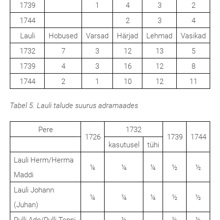
1739
1
4
3
2
1744
2
3
4
Lauli
Hobused
Varsad
Härjad
Lehmad
Vasikad
1732
7
3
12
13
5
1739
4
3
16
12
8
1744
2
1
10
12
11
Tabel 5. Lauli talude suurus adramaades
Pere
1732
1726
1739
1744
kasutusel
tühi
Lauli Herm/Herma
¼
¼
¼
½
½
Maddi
Lauli Johann
¼
¼
¼
½
½
(Juhan)
Pulli Ado/Pulli Tenni
-
½
½
½