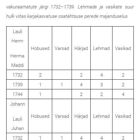
vakuraamatute järgi 1732–1739. Lehmade ja vasikate suur
hulk viitas karjakasvatuse osatähtsuse perede majanduselus
Lauli
Herm
Hobused
Varsad
Härjad
Lehmad
Vasikad
Herma
Maddi
1732
2
2
4
2
1739
1
1
4
3
2
1744
1
2
2
4
Johann
Hobused
Varsad
Härjad
Lehmad
Vasikad
Lauli
Juhan
1732
1
1
4
4
2