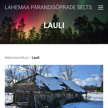
LAHEMAA PÄRANDISÕPRADE SELTS
LAULI
/
Mälumaastikud
Lauli