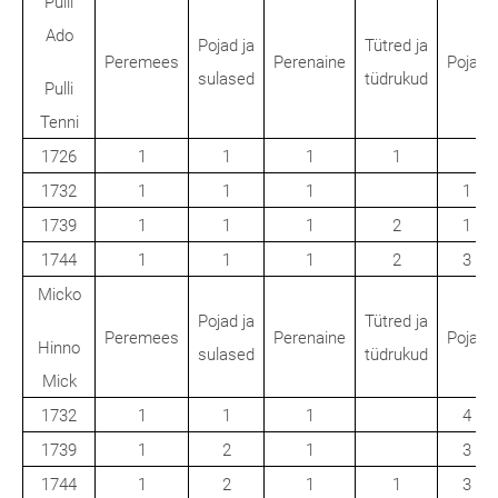
Pulli
Ado
Pojad ja
Tütred ja
Peremees
Perenaine
Pojad
sulased
tüdrukud
Pulli
Tenni
1726
1
1
1
1
1732
1
1
1
1
1739
1
1
1
2
1
1744
1
1
1
2
3
Micko
Pojad ja
Tütred ja
Peremees
Perenaine
Pojad
Hinno
sulased
tüdrukud
Mick
1732
1
1
1
4
1739
1
2
1
3
1744
1
2
1
1
3