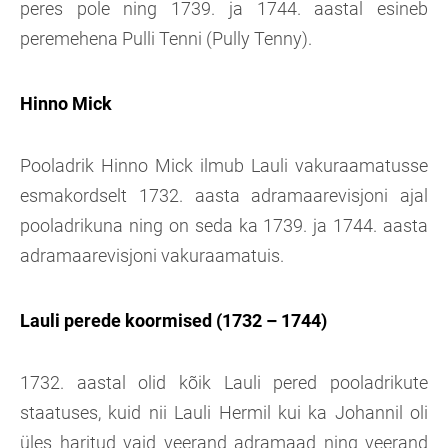
peres pole ning 1739. ja 1744. aastal esineb
peremehena Pulli Tenni (Pully Tenny).
Hinno Mick
Pooladrik Hinno Mick ilmub Lauli vakuraamatusse
esmakordselt 1732. aasta adramaarevisjoni ajal
pooladrikuna ning on seda ka 1739. ja 1744. aasta
adramaarevisjoni vakuraamatuis.
Lauli perede koormised (1732 – 1744)
1732. aastal olid kõik Lauli pered pooladrikute
staatuses, kuid nii Lauli Hermil kui ka Johannil oli
üles haritud vaid veerand adramaad ning veerand