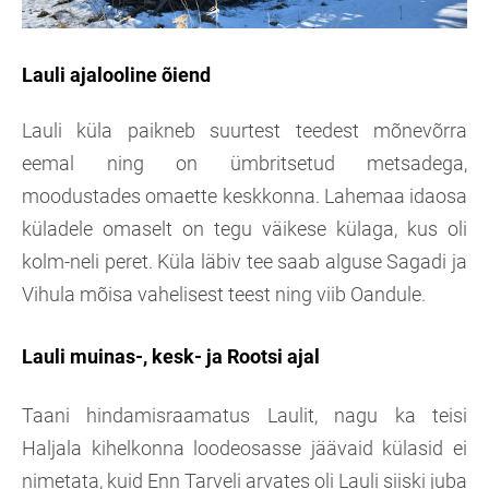
Lauli ajalooline õiend
Lauli küla paikneb suurtest teedest mõnevõrra
eemal ning on ümbritsetud metsadega,
moodustades omaette keskkonna. Lahemaa idaosa
küladele omaselt on tegu väikese külaga, kus oli
kolm-neli peret. Küla läbiv tee saab alguse Sagadi ja
Vihula mõisa vahelisest teest ning viib Oandule.
Lauli muinas-, kesk- ja Rootsi ajal
Taani hindamisraamatus Laulit, nagu ka teisi
Haljala kihelkonna loodeosasse jäävaid külasid ei
nimetata, kuid Enn Tarveli arvates oli Lauli siiski juba