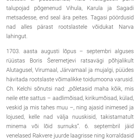
talupojad põgenenud Vihula, Karula ja Sagadi
metsadesse, end seal ära peites. Tagasi pöördusid
nad alles pärast rootslastele võidukat Narva
lahingut.
1703. aasta augusti lõpus – septembri alguses
rüüstas Boris Šeremetjevi ratsavägi põhjalikult
Alutagusel, Virumaal, Järvamaal ja mujalgi, püüdes
hävitada rootslaste võimalikke toidumoona varusid.
Ch. Kelchi sõnutsi nad: „põletasid maha kõik, mis
neile ette sattus – aadlimõisad, kirikumõisad, külad,
veskid ja mis tahes muu –, ning ajasid inimesed ja
lojused, kelle nad välja nuuskisid, takistamatult
minema või lõid surnuks”. 6. septembril jäid
venelased Rakvere juurde laagrisse ning korraldasid