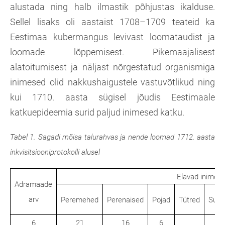
alustada ning halb ilmastik põhjustas ikalduse.
Sellel lisaks oli aastaist 1708–1709 teateid ka
Eestimaa kubermangus levivast loomataudist ja
loomade lõppemisest. Pikemaajalisest
alatoitumisest ja näljast nõrgestatud organismiga
inimesed olid nakkushaigustele vastuvõtlikud ning
kui 1710. aasta sügisel jõudis Eestimaale
katkuepideemia surid paljud inimesed katku.
Tabel 1. Sagadi mõisa talurahvas ja nende loomad 1712. aasta
inkvisitsiooniprotokolli alusel
Elavad inimes
Adramaade
arv
Peremehed
Perenaised
Pojad
Tütred
Sula
6
21
16
6
1