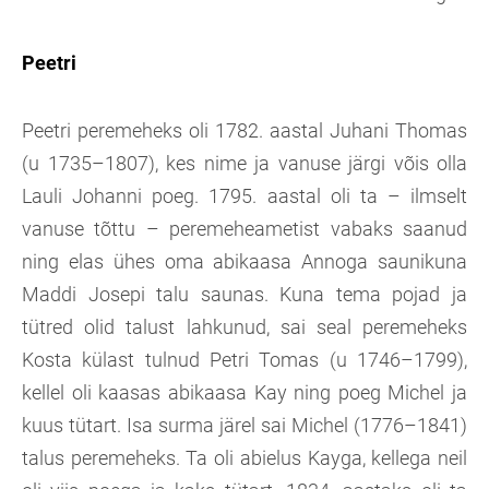
Peetri
Peetri peremeheks oli 1782. aastal Juhani Thomas
(u 1735–1807), kes nime ja vanuse järgi võis olla
Lauli Johanni poeg. 1795. aastal oli ta – ilmselt
vanuse tõttu – peremeheametist vabaks saanud
ning elas ühes oma abikaasa Annoga saunikuna
Maddi Josepi talu saunas. Kuna tema pojad ja
tütred olid talust lahkunud, sai seal peremeheks
Kosta külast tulnud Petri Tomas (u 1746–1799),
kellel oli kaasas abikaasa Kay ning poeg Michel ja
kuus tütart. Isa surma järel sai Michel (1776–1841)
talus peremeheks. Ta oli abielus Kayga, kellega neil