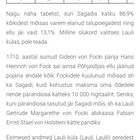
Nagu näha tabelist, suri Sagadis katku 86,9%
kõikidest mõisas varem elanud talupoegadest ning
ellu jäi vaid 13,1%. Milline olukord valitses Lauli
külas, pole teada.
1710. aastal surnud Gideon von Focki pärija Hans
Heinrich von Fock sai ainsa Põhjasõjas ellu jäänud
pojana endale kõik Fockidele kuulunud mõisad sh
ka Sagadi, kuid kohustus maksma oma õdedele
nende pärandiosa katteks 10 000 riigitaalrit. Seniks,
kuni pärandiosa tasutud jäi Sagadi mõis, sh ka Lauli
Gertrude Margarethe von Focki abikaasa Fabian
Ernst Stael von Holsteini kätte pandiks.
Esimesed andmed Lauli küla (Lauli, Laulli) peredest