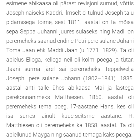
esimene abikaasa oli pärast revisjoni surnud, võttis
Joseph naiseks Kaddri. Ilmselt ei tulnud Joseph talu
pidamisega toime, sest 1811. aastal on ta mõisa
sepa Seppa Juhanni juures sulaseks ning Madil on
peremeheks saanud endine Petri pere sulane Juhani
Toma Jaan ehk Maddi Jaan (u 1771–1829). Ta oli
abielus Elloga, kellega neil oli kolm poega ja tütar.
Jaani surma järel sai peremeheks Teppelwelja
Josephi pere sulane Johann (1802–1841). 1835.
aastal anti talle ühes abikaasa Mai ja lastega
perekonnanimeks Matthiesen. 1850. aastal oli
peremeheks tema poeg, 17-aastane Hans, kes oli
isa surres ainult kuue-seitsme aastane. H.
Matthiesen oli peremeheks ka 1858. aastal. Ta oli
abiellunud Mayga ning saanud temaga kaks poega.