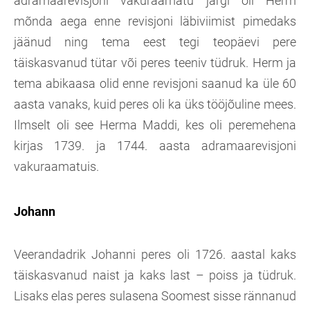
adramaarevisjoni vakuraamatu järgi oli Herm
mõnda aega enne revisjoni läbiviimist pimedaks
jäänud ning tema eest tegi teopäevi pere
täiskasvanud tütar või peres teeniv tüdruk. Herm ja
tema abikaasa olid enne revisjoni saanud ka üle 60
aasta vanaks, kuid peres oli ka üks tööjõuline mees.
Ilmselt oli see Herma Maddi, kes oli peremehena
kirjas 1739. ja 1744. aasta adramaarevisjoni
vakuraamatuis.
Johann
Veerandadrik Johanni peres oli 1726. aastal kaks
täiskasvanud naist ja kaks last – poiss ja tüdruk.
Lisaks elas peres sulasena Soomest sisse rännanud